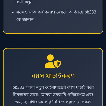
কথা বলুন
সন্দেহজনক কার্যকলাপ দেখলে অবিলম্বে bb333
কে জানান
বয়স যাচাইকরণ
bb333 সকল নতুন খেলোয়াড়ের বয়স যাচাই করে
নিবন্ধনের সময়। আমরা সরকারি পরিচয়পত্র এবং
অন্যান্য নথি চেক করি নিশ্চিত করতে যে সকল