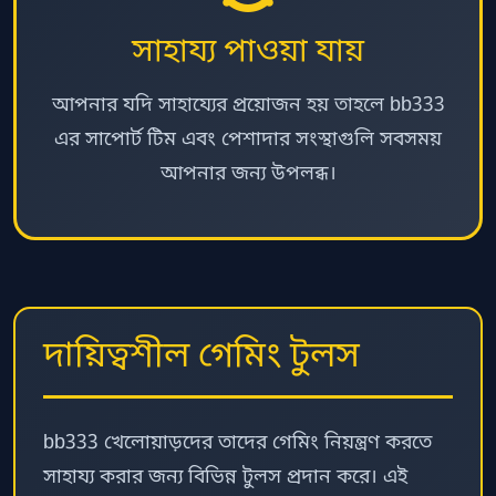
সাহায্য পাওয়া যায়
আপনার যদি সাহায্যের প্রয়োজন হয় তাহলে bb333
এর সাপোর্ট টিম এবং পেশাদার সংস্থাগুলি সবসময়
আপনার জন্য উপলব্ধ।
দায়িত্বশীল গেমিং টুলস
bb333 খেলোয়াড়দের তাদের গেমিং নিয়ন্ত্রণ করতে
সাহায্য করার জন্য বিভিন্ন টুলস প্রদান করে। এই