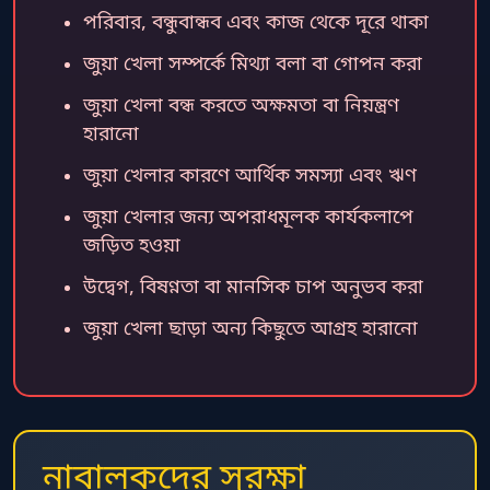
পরিবার, বন্ধুবান্ধব এবং কাজ থেকে দূরে থাকা
জুয়া খেলা সম্পর্কে মিথ্যা বলা বা গোপন করা
জুয়া খেলা বন্ধ করতে অক্ষমতা বা নিয়ন্ত্রণ
হারানো
জুয়া খেলার কারণে আর্থিক সমস্যা এবং ঋণ
জুয়া খেলার জন্য অপরাধমূলক কার্যকলাপে
জড়িত হওয়া
উদ্বেগ, বিষণ্নতা বা মানসিক চাপ অনুভব করা
জুয়া খেলা ছাড়া অন্য কিছুতে আগ্রহ হারানো
নাবালকদের সুরক্ষা