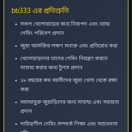
bb333 এর প্রতিশ্রুতি
সকল খেলোয়াড়ের জন্য নিরাপদ এবং ন্যায্য
গেমিং পরিবেশ প্রদান
জুয়া আসক্তির লক্ষণ সনাক্ত এবং প্রতিরোধ করা
খেলোয়াড়দের তাদের গেমিং নিয়ন্ত্রণ করতে
সাহায্য করার জন্য টুলস প্রদান
১৮ বছরের কম বয়সীদের জুয়া খেলা থেকে রক্ষা
করা
সমস্যাযুক্ত জুয়াড়িদের জন্য সাহায্য এবং সহায়তা
প্রদান
দায়িত্বশীল গেমিং সম্পর্কে শিক্ষা এবং সচেতনতা