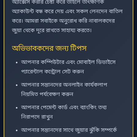
অ্যাক্সেস করার চেষ্টা করে তাহলে তাৎক্ষণিক
অ্যাকাউন্ট বন্ধ করে দেয় এবং সকল লেনদেন বাতিল
করে। আমরা সবাইকে অনুরোধ করি নাবালকদের
জুয়া থেকে দূরে রাখতে সাহায্য করতে।
অভিভাবকদের জন্য টিপস
আপনার কম্পিউটার এবং মোবাইল ডিভাইসে
প্যারেন্টাল কন্ট্রোল সেট করুন
আপনার সন্তানদের অনলাইন কার্যকলাপ
নিয়মিত পর্যবেক্ষণ করুন
আপনার পেমেন্ট কার্ড এবং ব্যাংকিং তথ্য
নিরাপদে রাখুন
আপনার সন্তানদের সাথে জুয়ার ঝুঁকি সম্পর্কে