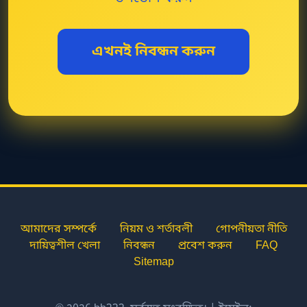
এখনই নিবন্ধন করুন
আমাদের সম্পর্কে
নিয়ম ও শর্তাবলী
গোপনীয়তা নীতি
দায়িত্বশীল খেলা
নিবন্ধন
প্রবেশ করুন
FAQ
Sitemap