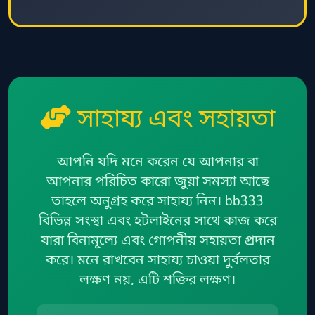
সাহায্য এবং সহায়তা
আপনি যদি মনে করেন যে আপনার বা
আপনার পরিচিত কারো জুয়া সমস্যা আছে
তাহলে অনুগ্রহ করে সাহায্য নিন। bb333
বিভিন্ন সংস্থা এবং হটলাইনের সাথে কাজ করে
যারা বিনামূল্যে এবং গোপনীয় সহায়তা প্রদান
করে। মনে রাখবেন সাহায্য চাওয়া দুর্বলতার
লক্ষণ নয়, এটি শক্তির লক্ষণ।