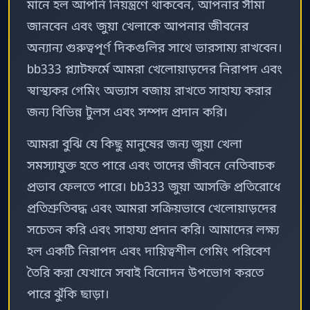
মানে হল আপনি নিয়ন্ত্রণে থাকবেন, আপনার সীমা
জানবেন এবং জুয়া খেলাকে আপনার জীবনের
অন্যান্য গুরুত্বপূর্ণ দিকগুলির সাথে ভারসাম্য রাখবেন।
bb333 প্ল্যাটফর্মে আমরা খেলোয়াড়দের নিরাপদ এবং
স্বাস্থ্যকর গেমিং অভ্যাস বজায় রাখতে সাহায্য করার
জন্য বিভিন্ন টুলস এবং সম্পদ প্রদান করি।
আমরা বুঝি যে কিছু মানুষের জন্য জুয়া খেলা
সমস্যাযুক্ত হতে পারে এবং তাদের জীবনে নেতিবাচক
প্রভাব ফেলতে পারে। bb333 জুয়া আসক্তি প্রতিরোধে
প্রতিশ্রুতিবদ্ধ এবং আমরা সক্রিয়ভাবে খেলোয়াড়দের
সচেতন করি এবং সাহায্য প্রদান করি। আমাদের লক্ষ্য
হল একটি নিরাপদ এবং দায়িত্বশীল গেমিং পরিবেশ
তৈরি করা যেখানে সবাই বিনোদন উপভোগ করতে
পারে ঝুঁকি ছাড়া।