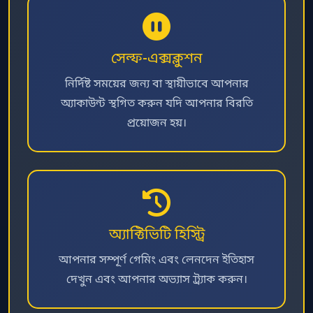
সেল্ফ-এক্সক্লুশন
নির্দিষ্ট সময়ের জন্য বা স্থায়ীভাবে আপনার
অ্যাকাউন্ট স্থগিত করুন যদি আপনার বিরতি
প্রয়োজন হয়।
অ্যাক্টিভিটি হিস্ট্রি
আপনার সম্পূর্ণ গেমিং এবং লেনদেন ইতিহাস
দেখুন এবং আপনার অভ্যাস ট্র্যাক করুন।