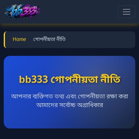
Home
গোপনীয়তা নীতি
bb333 গোপনীয়তা নীতি
আপনার ব্যক্তিগত তথ্য এবং গোপনীয়তা রক্ষা করা
আমাদের সর্বোচ্চ অগ্রাধিকার