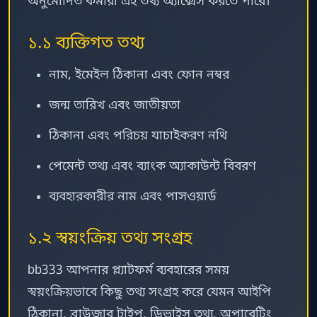
অনুমোদিত কর্মীরা এই তথ্য অ্যাক্সেস করতে পারে।
১.১ ব্যক্তিগত তথ্য
নাম, ইমেইল ঠিকানা এবং ফোন নম্বর
জন্ম তারিখ এবং জাতীয়তা
ঠিকানা এবং পরিচয় যাচাইকরণ নথি
পেমেন্ট তথ্য এবং ব্যাংক অ্যাকাউন্ট বিবরণ
ব্যবহারকারীর নাম এবং পাসওয়ার্ড
১.২ স্বয়ংক্রিয় তথ্য সংগ্রহ
bb333 আপনার প্ল্যাটফর্ম ব্যবহারের সময়
স্বয়ংক্রিয়ভাবে কিছু তথ্য সংগ্রহ করে যেমন আইপি
ঠিকানা, ব্রাউজার টাইপ, ডিভাইস তথ্য, অপারেটিং