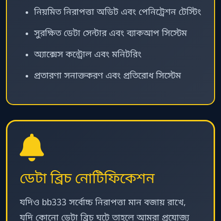
নিয়মিত নিরাপত্তা অডিট এবং পেনিট্রেশন টেস্টিং
সুরক্ষিত ডেটা সেন্টার এবং ব্যাকআপ সিস্টেম
অ্যাক্সেস কন্ট্রোল এবং মনিটরিং
প্রতারণা সনাক্তকরণ এবং প্রতিরোধ সিস্টেম
ডেটা ব্রিচ নোটিফিকেশন
যদিও bb333 সর্বোচ্চ নিরাপত্তা মান বজায় রাখে,
যদি কোনো ডেটা ব্রিচ ঘটে তাহলে আমরা প্রযোজ্য