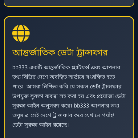
আন্তর্জাতিক ডেটা ট্রান্সফার
bb333 একটি আন্তর্জাতিক প্ল্যাটফর্ম এবং আপনার
তথ্য বিভিন্ন দেশে অবস্থিত সার্ভারে সংরক্ষিত হতে
পারে। আমরা নিশ্চিত করি যে সকল ডেটা ট্রান্সফার
উপযুক্ত সুরক্ষা ব্যবস্থা সহ করা হয় এবং প্রযোজ্য ডেটা
সুরক্ষা আইন অনুসরণ করে। bb333 আপনার তথ্য
শুধুমাত্র সেই দেশে ট্রান্সফার করে যেখানে পর্যাপ্ত
ডেটা সুরক্ষা আইন রয়েছে।