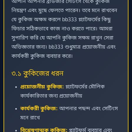
আপনি আপনার ব্রাউজার সেটিংস থেকে কুকিজ
নিয়ন্ত্রণ এবং মুছে ফেলতে পারেন। তবে মনে রাখবেন
যে কুকিজ অক্ষম করলে bb333 প্ল্যাটফর্মের কিছু
ফিচার সঠিকভাবে কাজ নাও করতে পারে। আমরা
সুপারিশ করি যে আপনি কুকিজ সক্ষম রাখুন সেরা
অভিজ্ঞতার জন্য। bb333 শুধুমাত্র প্রয়োজনীয় এবং
কার্যকরী কুকিজ ব্যবহার করে।
৩.১ কুকিজের ধরন
প্রয়োজনীয় কুকিজ:
প্ল্যাটফর্মের মৌলিক
কার্যকারিতার জন্য প্রয়োজনীয়
কার্যকরী কুকিজ:
আপনার পছন্দ এবং সেটিংস
মনে রাখে
বিশ্লেষণাত্মক কুকিজ:
প্ল্যাটফর্ম ব্যবহার এবং