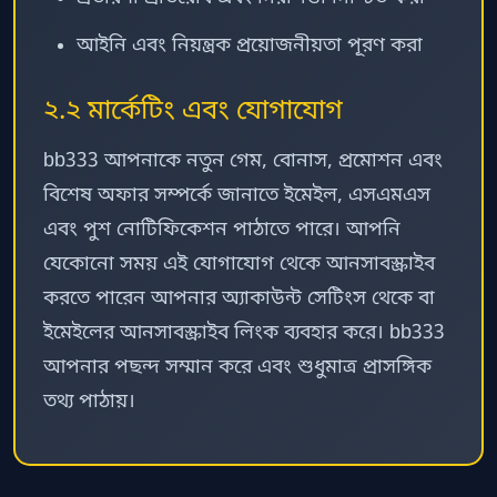
আইনি এবং নিয়ন্ত্রক প্রয়োজনীয়তা পূরণ করা
২.২ মার্কেটিং এবং যোগাযোগ
bb333 আপনাকে নতুন গেম, বোনাস, প্রমোশন এবং
বিশেষ অফার সম্পর্কে জানাতে ইমেইল, এসএমএস
এবং পুশ নোটিফিকেশন পাঠাতে পারে। আপনি
যেকোনো সময় এই যোগাযোগ থেকে আনসাবস্ক্রাইব
করতে পারেন আপনার অ্যাকাউন্ট সেটিংস থেকে বা
ইমেইলের আনসাবস্ক্রাইব লিংক ব্যবহার করে। bb333
আপনার পছন্দ সম্মান করে এবং শুধুমাত্র প্রাসঙ্গিক
তথ্য পাঠায়।