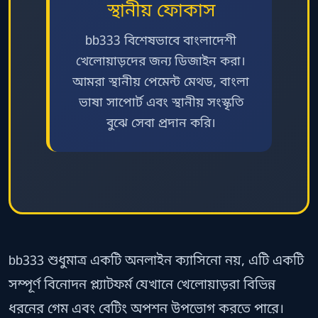
স্থানীয় ফোকাস
bb333 বিশেষভাবে বাংলাদেশী
খেলোয়াড়দের জন্য ডিজাইন করা।
আমরা স্থানীয় পেমেন্ট মেথড, বাংলা
ভাষা সাপোর্ট এবং স্থানীয় সংস্কৃতি
বুঝে সেবা প্রদান করি।
bb333 শুধুমাত্র একটি অনলাইন ক্যাসিনো নয়, এটি একটি
সম্পূর্ণ বিনোদন প্ল্যাটফর্ম যেখানে খেলোয়াড়রা বিভিন্ন
ধরনের গেম এবং বেটিং অপশন উপভোগ করতে পারে।