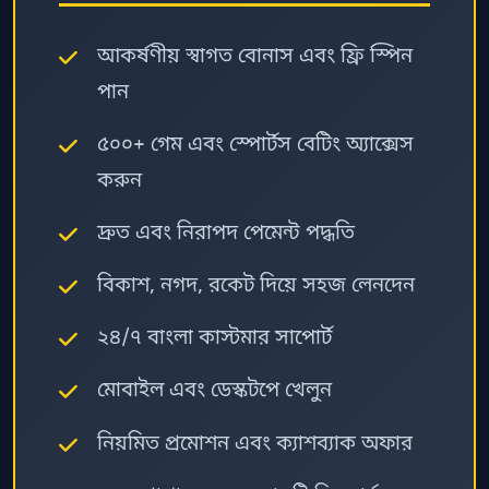
আকর্ষণীয় স্বাগত বোনাস এবং ফ্রি স্পিন
পান
৫০০+ গেম এবং স্পোর্টস বেটিং অ্যাক্সেস
করুন
দ্রুত এবং নিরাপদ পেমেন্ট পদ্ধতি
বিকাশ, নগদ, রকেট দিয়ে সহজ লেনদেন
২৪/৭ বাংলা কাস্টমার সাপোর্ট
মোবাইল এবং ডেস্কটপে খেলুন
নিয়মিত প্রমোশন এবং ক্যাশব্যাক অফার