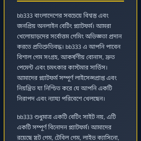
bb333 বাংলাদেশের সবচেয়ে বিশ্বস্ত এবং
জনপ্রিয় অনলাইন বেটিং প্ল্যাটফর্ম। আমরা
খেলোয়াড়দের সর্বোত্তম গেমিং অভিজ্ঞতা প্রদান
করতে প্রতিশ্রুতিবদ্ধ। bb333 এ আপনি পাবেন
বিশাল গেম সংগ্রহ, আকর্ষণীয় বোনাস, দ্রুত
পেমেন্ট এবং চমৎকার কাস্টমার সার্ভিস।
আমাদের প্ল্যাটফর্ম সম্পূর্ণ লাইসেন্সপ্রাপ্ত এবং
নিয়ন্ত্রিত যা নিশ্চিত করে যে আপনি একটি
নিরাপদ এবং ন্যায্য পরিবেশে খেলছেন।
bb333 শুধুমাত্র একটি বেটিং সাইট নয়, এটি
একটি সম্পূর্ণ বিনোদন প্ল্যাটফর্ম। আমাদের
রয়েছে স্লট গেম, টেবিল গেম, লাইভ ক্যাসিনো,