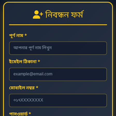
নিবন্ধন ফর্ম
পূর্ণ নাম *
ইমেইল ঠিকানা *
মোবাইল নম্বর *
পাসওয়ার্ড *