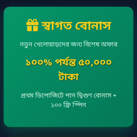
স্বাগত বোনাস
নতুন খেলোয়াড়দের জন্য বিশেষ অফার
১০০% পর্যন্ত ৫০,০০০
টাকা
প্রথম ডিপোজিটে পান দ্বিগুণ বোনাস +
১০০ ফ্রি স্পিন